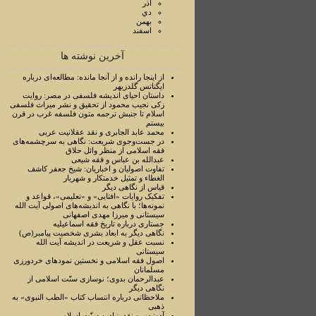
آذر
دي
بهمن
اسفند
آخرین نوشته ها
از اینجا رانده و از آنجا مانده: مطالعه‌ای درباره
ایگناتس گلدزیهر
داستان احیای اندیشه فلسفی در مصر: روایت
زکی نجیب محمود از تحقیق و نشر میراث فلسفی
اسلام تا جنبش ترجمه متون فلسفه غرب در قرن
بیستم
محمد عابد الجابری و نقد عقلانیت عربی
در جست‌وجوی شریعت: نگاهی به سرچشمه‌های
فقه اسلامی از منظر وائل حلاق
عبدالله بن عباس و فقه شیعی
تفاوت اصولیان و اخباریان: شیخ جعفر کاشف
الغطاء و تمثیل خدمتکار و شهریار
قیاس از نگاهی دیگر
تفکیک روایات «افتایی» و «تعلیمی»، قواعد و
نمونه‌‌ها؛ با نگاهی به اندیشه‌های اصولی آیت الله
سیستانی و میرزا مهدی اصفهانی
جستاری درباره تاریخ فقه اسماعیلیه
نگاهی دیگر به ابعاد بشری شخصیت پیامبر(ص)
نسبت عقل و شریعت در اندیشه آیت الله
سیستانی
اصول فقه اسلامی و نخستین نمودهای خردورزی
مسلمانان
عبدالرحمان بدوی؛ نوسازی سنّت اسلامی از
نگاهی دیگر
ملاحظاتی درباره انتساب کتاب «الطب النبوی» به
ذهبی
آدونیس و نقد بنیادین سنّت اسلامی