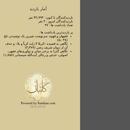
آمار بازدید
بازدیدکنندگان تا کنون : ۴۴٫۹۹۴ نفر
بازدیدکنندگان امروز : ۳ نفر
تعداد یادداشت ها : ۳۷
پر بازدیدترین یادداشت ها :
فقیهان و قهوه: سرنوشت شیرین یک نوشیدنی تلخ
(۵٫۰۳۸)
نگاهی به قصیده «کربلا لا زلت کرباً و بلا» و حذف
آن از دیوان شریف رضی (۳٫۴۷۷)
نگاهی گذرا به برخی مبانی و نوآوری‌های فقهی،
اصولی، حدیثی و رجالی آیت‌الله سیستانی (۱٫۷۵۸)
Powered by Kateban.com
2020-04-07