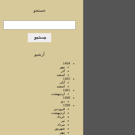
جستجو
آرشیو
1404
مهر
آذر
اسفند
1402
آبان
اسفند
1401
ارديبهشت
1400
دي
1399
فروردين
ارديبهشت
خرداد
تير
مرداد
شهريور
مهر